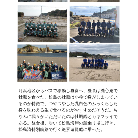
月浜地区からバスで移動し昼食へ、昼食は洗心庵で
牡蠣を食べた。松島の牡蠣は小粒で身がしまってい
るのが特徴で、つやつやした乳白色のふっくらした
身を味わえる生で食べるのがおすすめだそうだ。ち
なみに我々がいただいたのは牡蠣鍋とカキフライで
ある。昼食後、歩いて松島海岸の船乗り場に行き、
松島湾特別航路で行く絶景遊覧船に乗った。