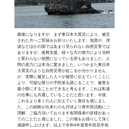
最後になりますが、まず東日本大震災により、被災
された方へご冥福をお祈りいたします。地震や、津
波などほかの国ではあまり見られない自然災害では
ありますが、復興支援、様々な方の努力により当時
と変わらない状態になっている所もありました。人
間の底力には本当に驚きました。いつかまた東日本
大震災のような自然災害が起こるか分かりません
が、実際に被災した人々が後世に伝えていくことに
より、可能な限りの予防策を講じることで、被害を
最小限にすることができると考えます。これは私達
の仕事にも共通していることだと思います。今後、
これをより多くの人に伝えていく責任を感じまし
た。この経験が出来たのも日頃より青年部活動にご
理解、ご協力頂いております各関係者の皆様があっ
てのことだと感じました。この場をお借りして深く
感謝申し上げます。以上で令和4年度青年部見学視