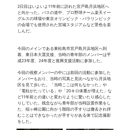
2日目はいよいよ11年前に訪れた宮戸島月浜地区へ
と向かった。バスの道中、プロ野球チーム楽天イー
グルスの球場や東京オリンピック・パラリンピック
の会場でも使用された宮城スタジアムなど景色を楽
しんだ。
今回のメインである東松島市宮戸島月浜地区へ到
着、東日本大震災後、当時の青年部のメンバーは平
成23年度、24年度と復興支援活動に参加した。
今回の視察メンバーの中には前回の活動に参加した
メンバーもおり、当時の写真と見比べながら月浜地
区を見て歩いた。「当時ここは何もなかった」や
「電柱がたっている」や「20キロ体重が増えた」な
ど11年前との違いと変わりように驚いたり感心した
りしていた。残念ながら青年部が当時設置作業をし
た、稲ヶ崎公園に向かう階段の手すりは撤去され拝
むことはできなかったが手すりがある体で記念撮影
をした。