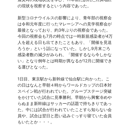
の現状を視察するという内容であった。
新型コロナウイルスの影響により、青年部の視察会
は令和元年度に行ったマレーシアへの見学視察会が
最後となっており、約3年ぶりの視察会であった。
今回の視察会も7月の時点では一時新規感染者が4万
人を超える日も出てきたこともあり、「開催を見送
ろうか」という話になっていた。しかし9月末ごろ
感染者数の減少がみられ、「開催するなら今しかな
い」となり例年とは時期が異なるが12月に開催でき
る運びとなった。
1日目、東京駅から新幹線で仙台駅に向かった。こ
の日はなんと早朝４時からワールドカップの日本対
スペイン戦が行われていた。グループステージ突破
をかけていた試合に見事勝利。早朝から興奮冷めや
らぬまま新幹線はサッカーの話題で持ちきりであっ
た。中には試合が行われていたことすら知らない会
員や、試合は翌日と思い込みぐっすり寝ていた会員
もいたとか・・・。