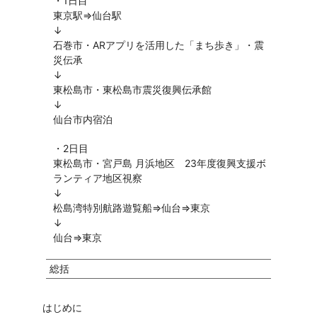
・1日目
東京駅⇒仙台駅
↓
石巻市・ARアプリを活用した「まち歩き」・震
災伝承
↓
東松島市・東松島市震災復興伝承館
↓
仙台市内宿泊
・2日目
東松島市・宮戸島 月浜地区 23年度復興支援ボ
ランティア地区視察
↓
松島湾特別航路遊覧船⇒仙台⇒東京
↓
仙台⇒東京
総括
はじめに