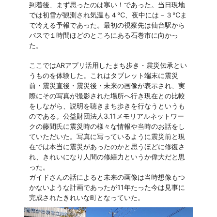
到着後、まず思ったのは寒い！であった。当日現地
では初雪が観測され気温も４℃、夜中には－３℃ま
で冷える予報であった。最初の視察先は仙台駅から
バスで１時間ほどのところにある石巻市に向かっ
た。
ここではARアプリ活用したまち歩き・震災伝承とい
うものを体験した。これはタブレット端末に震災
前・震災直後・震災後・未来の画像が表示され、実
際にその写真が撮影された場所へ行き現在との比較
をしながら、説明を聴きまち歩きを行なうというも
のである。公益財団法人3.11メモリアルネットワー
クの藤間氏に震災時の様々な情報や当時のお話をし
ていただいた。写真に写っているように震災前と現
在では本当に震災があったのかと思うほどに修復さ
れ、きれいになり人間の修繕力というか偉大だと思
った。
ガイドさんの話によると未来の画像は当時想像もつ
かないような計画であったが11年たった今は見事に
完成されたきれいな町となっていた。