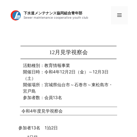
コ
ン
下水道メンテナンス協同組合青年部
メ
Sewer maintenance cooperative youth club
テ
ン
ニ
ツ
へ
ス
ュ
12月見学視察会
キ
ッ
活動種別：教育情報事業
ー
プ
開催日時：令和4年12月2日（金）～12月3日
（土）
開催場所：宮城県仙台市～石巻市～東松島市・
宮戸島
参加者数：会員13名
令和4年度見学視察会
参加者13名 1泊2日