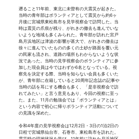
遡ること11年前、東北に未曽有の大震災が起きた。
当時の青年部はボランティアとして震災から約6ヶ
月後に宮城県東松島市を見学視察会で訪問した。当
時は震災の爪痕が残り、がれきの撤去も進んでいな
いような地域も多くみられた。青年部が訪れた宮戸
島月浜地区は津波の影響が甚大で、がれきの撤去は
徐々に進んでいたものの多くの土砂が路面を覆い元
の民家も流され、道路の場所もわからないような状
況であった。当時の見学視察会のボランティアに参
加した現会員は今ではわずか6名となっている。視
察先を決定する際、当時を知らない会員も多くいた
が、青年部に在籍していると20周年記念誌の記事や
当時の話を耳にする機会も多く、「是非視察会で訪
れてみたい」と言う意見もあり、今回の視察に至っ
た。また、11月の勉強会では「ボランティアとは」
という内容で初心に帰りボランティア活動について
の見識を深めた。
令和4年度の見学視察会は12月2日・3日の1泊2日の
日程で宮城県仙台市、石巻市、東松島市を訪れた。
震災時の現地状況を学び、11年前に訪れた月浜地区