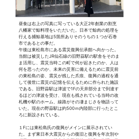
昼食は右上の写真に写っている大正2年創業の割烹
八幡家で鯨料理をいただいた。日本で鯨肉の処理を
行える捕鯨基地は5箇所ありそのうちの１つが石巻
市であるとの事だ。
午後は東松島市にある震災復興伝承館へ向かった。
当館は被災したJR仙石線の旧野蒜駅の駅舎をそのま
ま活用し、震災当時この町で何が起きたのか、人は
何を思ったのか、未来の災害に備えるために震災前
の東松島の姿、震災が残した爪痕、復興の過程を通
して後世に震災の記憶を伝えるために作られた施設
である。旧野蒜駅は津波で1Fの天井部分まで到達す
るほどの津波を受け、現在も残されている当時の改
札機や駅のホーム、線路がその凄まじさを物語って
いた。現在の野蒜駅は約500ｍ内陸部に行ったとこ
ろに新設されている。
１Fには東松島氏の復興がメインに展示されてい
た。まず東日本大震災からの復旧と復興を年次別や