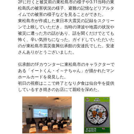
2Fに行くと被災前の東松島市の様子や3.11当時の東
松島氏の被害状況の様子、避難の記憶などリアルタ
イムでの被害の様子などを見ることができた。
東松島市が作成した東日本大震災の記録をスクリー
ンで上映していただき、当時の津波や地震の状況や
被災に遭った方の話があり、話を聞くだけでとても
怖く、辛い気持ちになった。ガイドしていただいた
のが東松島市震災復興伝承館の安達氏でした。安達
さんありがとうございました。
伝承館の1Fカウンターに東松島市のキャラクターで
ある「イートくん・イ～ナちゃん」が描かれたマン
ホールカードを発見した。
初日の視察はここで終了となり夕食は仙台牛を提供
しているすき焼きのお店にて親睦を深めた。